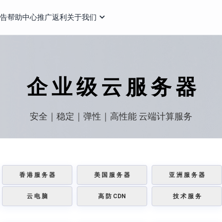
告
帮助中心
推广返利
关于我们
企 业 级 云 服 务 器
安全｜稳定｜弹性｜高性能 云端计算服务
香 港 服 务 器
美 国 服 务 器
亚 洲 服 务 器
云 电 脑
高 防 CDN
技 术 服 务