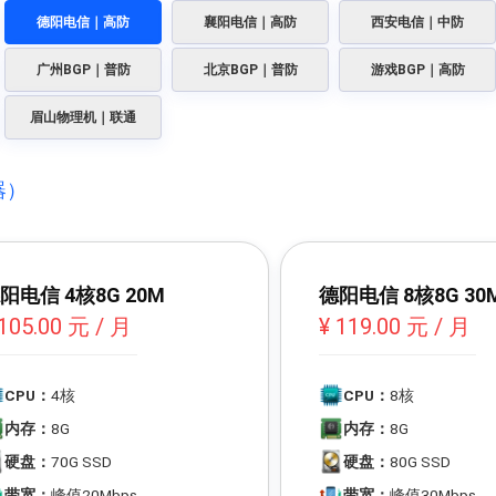
德阳电信｜高防
襄阳电信｜高防
西安电信｜中防
广州BGP｜普防
北京BGP｜普防
游戏BGP｜高防
眉山物理机｜联通
器）
阳电信 4核8G 20M
德阳电信 8核8G 30
 105.00 元 / 月
¥ 119.00 元 / 月
CPU：
4核
CPU：
8核
内存：
8G
内存：
8G
硬盘：
70G SSD
硬盘：
80G SSD
带宽：
峰值20Mbps
带宽：
峰值30Mbps