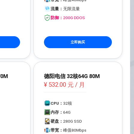
流量：
无限流量
防御：
200G DDOS
立即购买
70M
德阳电信 32核64G 80M
¥ 532.00 元 / 月
CPU：
32核
内存：
64G
硬盘：
280G SSD
带宽：
峰值80Mbps