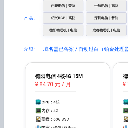
内蒙电信｜普防
十堰电信｜高防
产 品：
绍兴BGP｜高防
深圳电信｜普防
德阳物理机｜电信
成都物理机｜电信
域名需已备案 / 自动过白（铂金处理
介 绍：
德阳电信 4核4G 15M
德
¥ 84.70 元 / 月
¥
CPU：
4核
内存：
4G
硬盘：
60G SSD
带宽：
峰值15Mbps