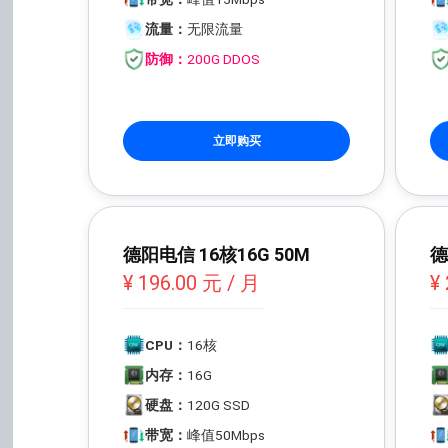
流量：
无限流量
防御：
200G DDOS
立即购买
德阳电信 16核16G 50M
德
¥ 196.00 元 / 月
¥
CPU：
16核
内存：
16G
硬盘：
120G SSD
带宽：
峰值50Mbps