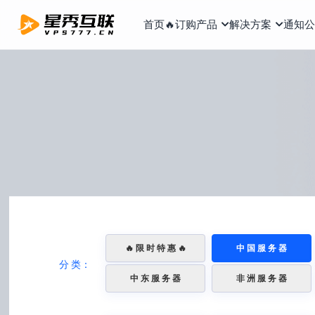
首页
🔥订购产品
解决方案
通知公
🔥 限 时 特 惠 🔥
中 国 服 务 器
分 类：
中 东 服 务 器
非 洲 服 务 器