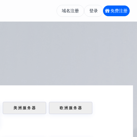
域名注册
登录
免费注册
美 洲 服 务 器
欧 洲 服 务 器