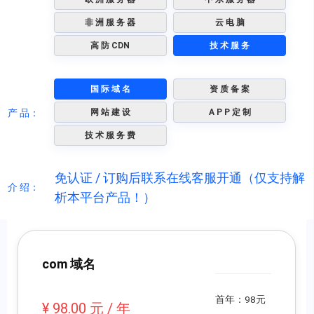
非 洲 服 务 器
云 电 脑
高 防 CDN
技 术 服 务
国 际 域 名
资 质 备 案
产 品：
网 站 建 设
A P P 定 制
技 术 服 务 费
免认证 / 订购后联系在线客服开通（仅支持解
介 绍：
析本平台产品！）
com 域名
首年：98元
¥ 98.00 元 / 年