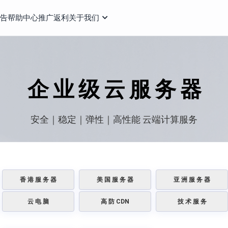
告
帮助中心
推广返利
关于我们
企 业 级 云 服 务 器
安全｜稳定｜弹性｜高性能 云端计算服务
香 港 服 务 器
美 国 服 务 器
亚 洲 服 务 器
云 电 脑
高 防 CDN
技 术 服 务