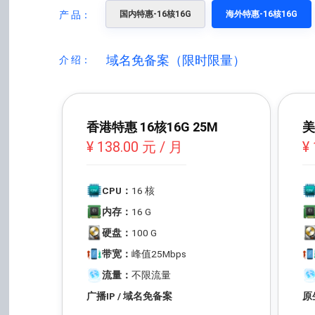
产 品：
国内特惠-16核16G
海外特惠-16核16G
域名免备案（限时限量）
介 绍：
香港特惠 16核16G 25M
美
¥ 138.00 元 / 月
¥
CPU：
16 核
内存：
16 G
硬盘：
100 G
带宽：
峰值25Mbps
流量：
不限流量
广播IP / 域名免备案
原