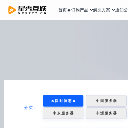
首页
🔥订购产品
解决方案
通知公
🔥 限 时 特 惠 🔥
中 国 服 务 器
分 类：
中 东 服 务 器
非 洲 服 务 器