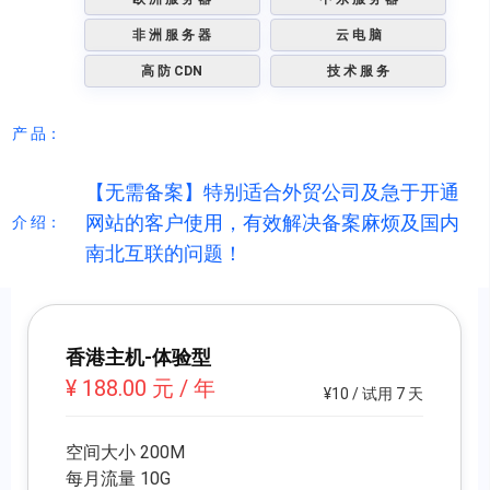
非 洲 服 务 器
云 电 脑
高 防 CDN
技 术 服 务
产 品：
【无需备案】特别适合外贸公司及急于开通
网站的客户使用，有效解决备案麻烦及国内
介 绍：
南北互联的问题！
香港主机-体验型
¥ 188.00 元 / 年
¥10 / 试用 7 天
空间大小 200M
每月流量 10G